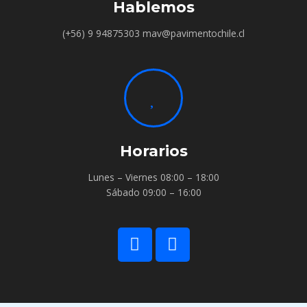
Hablemos
(+56) 9 94875303 mav@pavimentochile.cl
Horarios
Lunes – Viernes 08:00 – 18:00
Sábado 09:00 – 16:00
W
I
h
n
a
s
t
t
s
a